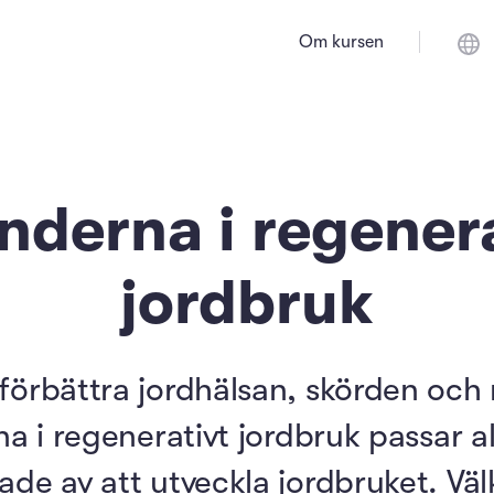
Om kursen
nderna i regenera
jordbruk
u förbättra jordhälsan, skörden och 
 i regenerativt jordbruk passar a
rade av att utveckla jordbruket. V