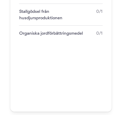
Stallgödsel från
0/1
husdjursproduktionen
Organiska jordförbättringsmedel
0/1