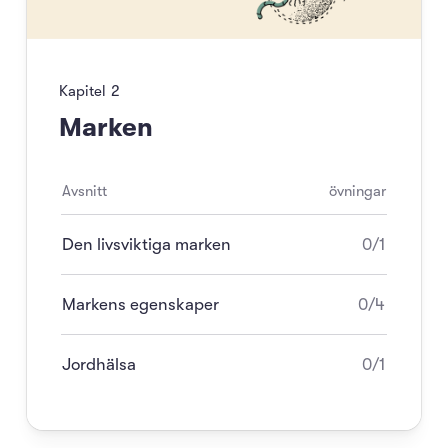
Kapitel
2
Marken
Avsnitt
övningar
Den livsviktiga marken
0/1
Markens egenskaper
0/4
Jordhälsa
0/1