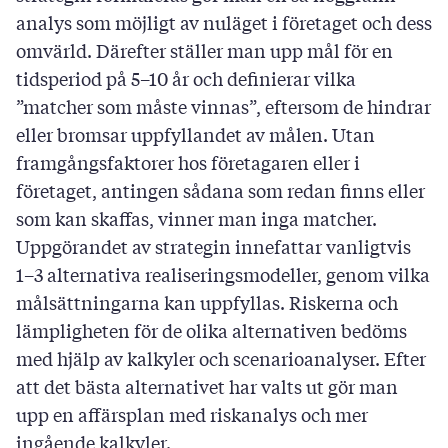
fick. Motsvarade resultatet dina egna
analys som möjligt av nuläget i företaget och dess
förväntningar? Vilka faktorer finns det skäl för dig
omvärld. Därefter ställer man upp mål för en
att fästa särskild uppmärksamhet vid i
tidsperiod på 5–10 år och definierar vilka
fortsättningen?
”matcher som måste vinnas”, eftersom de hindrar
eller bromsar uppfyllandet av målen. Utan
framgångsfaktorer hos företagaren eller i
företaget, antingen sådana som redan finns eller
som kan skaffas, vinner man inga matcher.
Uppgörandet av strategin innefattar vanligtvis
1–3 alternativa realiseringsmodeller, genom vilka
målsättningarna kan uppfyllas. Riskerna och
lämpligheten för de olika alternativen bedöms
med hjälp av kalkyler och scenarioanalyser. Efter
att det bästa alternativet har valts ut gör man
0
/
500
upp en affärsplan med riskanalys och mer
ingående kalkyler.