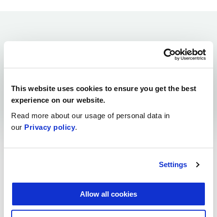
Uppgift 10.1
This website uses cookies to ensure you get the best
experience on our website.
Read more about our usage of personal data in
Fyll i frågeblanketten nedan om nivån på din
our
Privacy policy
.
ledning av företagshelheten. Hur väl beskriver
påståendena dig och/eller ditt jordbruksföretag?
Mobilanvändare: den interaktiva blanketten stöder
Settings
inte mobilanvändning, så poängen måste antecknas
för hand och räknas manuellt.
Allow all cookies
Registrera dig för att lösa övningar:
Kartläggning av nivån på ledningen av