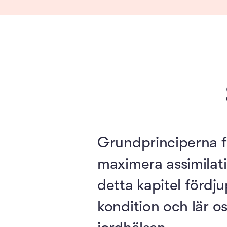
Grundprinciperna fö
maximera assimilat
detta kapitel fördj
kondition och lär o