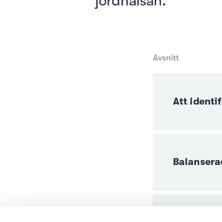
jordhälsan.
Avsnitt
Att identi
Balansera