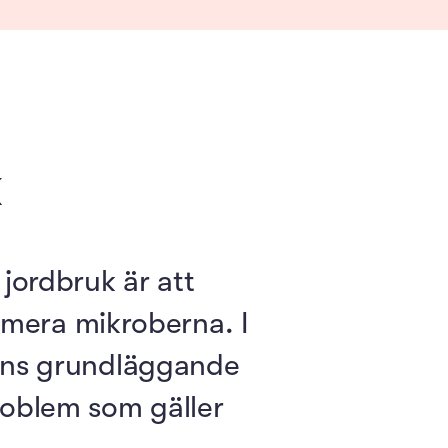
k
jordbruk är att
mera mikroberna. I
ftens grundläggande
problem som gäller