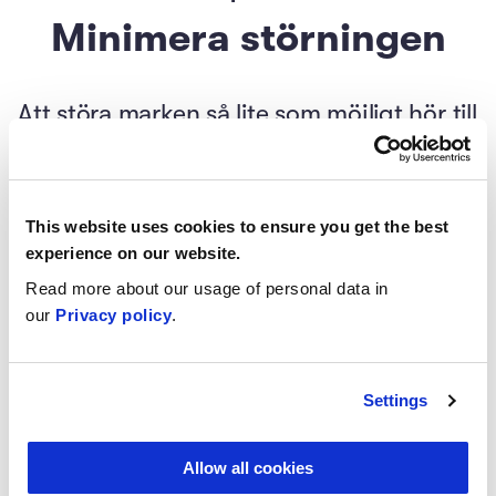
Minimera störningen
Att störa marken så lite som möjligt hör till
grundprinciperna för regenerativt
jordbruk. Det innefattar bland annat att
reducera jordbearbetningen och
This website uses cookies to ensure you get the best
minimera användningen av
experience on our website.
växtskyddsmedel.
Read more about our usage of personal data in
our
Privacy policy
.
Avsnitt
övningar
Settings
Minimera markbearbetningen
0/2
Allow all cookies