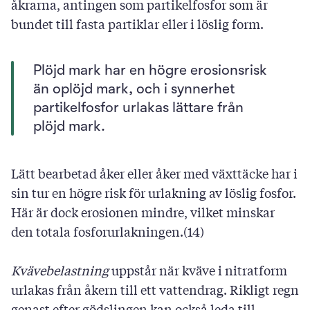
åkrarna, antingen som partikelfosfor som är
bundet till fasta partiklar eller i löslig form.
Plöjd mark har en högre erosionsrisk
än oplöjd mark, och i synnerhet
partikelfosfor urlakas lättare från
plöjd mark.
Lätt bearbetad åker eller åker med växttäcke har i
sin tur en högre risk för urlakning av löslig fosfor.
Här är dock erosionen mindre, vilket minskar
den totala fosforurlakningen.(14)
Kvävebelastning
uppstår när kväve i nitratform
urlakas från åkern till ett vattendrag. Rikligt regn
genast efter gödslingen kan också leda till