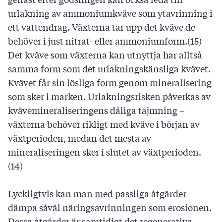
urlakning av ammoniumkväve som ytavrinning i
ett vattendrag. Växterna tar upp det kväve de
behöver i just nitrat- eller ammoniumform.(15)
Det kväve som växterna kan utnyttja har alltså
samma form som det urlakningskänsliga kvävet.
Kvävet får sin lösliga form genom mineralisering
som sker i marken. Urlakningsrisken påverkas av
kvävemineraliseringens dåliga tajmning –
växterna behöver rikligt med kväve i början av
växtperioden, medan det mesta av
mineraliseringen sker i slutet av växtperioden.
(14)
Lyckligtvis kan man med passliga åtgärder
dämpa såväl näringsavrinningen som erosionen.
Dessa åtgärder är samtidigt det regenerativa