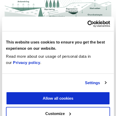
This website uses cookies to ensure you get the best
Bild 12. Vattnet transporteras mellan olika reservoarer med
experience on our website.
hjälp av nederbörd, avdunstning, avrinning och förflyttelse
av fukt i atmosfären. Bild enligt källa 10.
Read more about our usage of personal data in
our
Privacy policy
.
Marken består av både en
vattenomättad
och en
vattenmättad
zon. Den senare kallas
Settings
grundvattenzon
. Den omättade markzonen
fungerar som en port mellan atmosfären och
Allow all cookies
grundvattnet: via den filtreras en del av
regnvattnet ner i grundvattnet, och en del av
Customize
grundvattnet återgår via markens ytskikt tillbaka