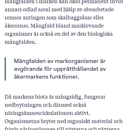
mångfalden i marken kan ökas permanent invid
annars odlad areal med hjälp av obearbetade
remsor antingen som skalbaggsåsar eller
åkerrenar. Mångfald bland marklevande
organismer är också en del av den biologiska
mångfalden.
Mångfalden av markorganismer är
avgörande för upprätthållandet av
åkermarkens funktioner.
Då markens biota är mångsidig, fungerar
nedbrytningen och därmed också
näringsämnescirkulationen aktivt.
Organismerna bryter ned organiskt material och
frigör näringsämnen till växterna och växterna