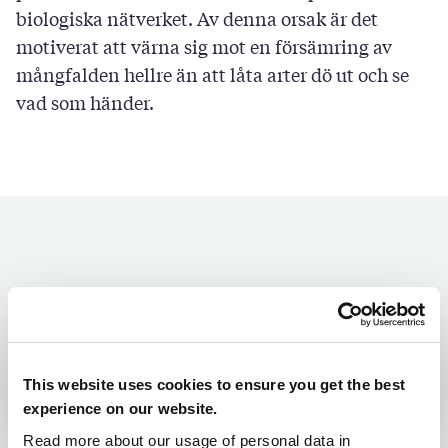
biologiska nätverket. Av denna orsak är det
motiverat att värna sig mot en försämring av
mångfalden hellre än att låta arter dö ut och se
vad som händer.
Uppgift 3.1
This website uses cookies to ensure you get the best
experience on our website.
Begrunda på vilket sätt mångfalden påverkar ditt
Read more about our usage of personal data in
och din omgivnings välbefinnande. Räkna upp tre