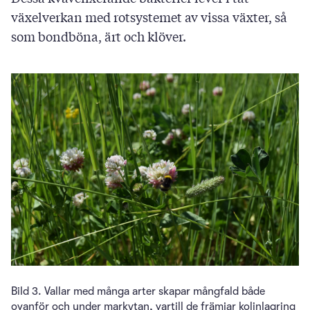
växelverkan med rotsystemet av vissa växter, så
som bondböna, ärt och klöver.
Bild 3. Vallar med många arter skapar mångfald både
ovanför och under markytan, vartill de främjar kolinlagring