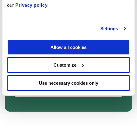
our
Privacy policy
.
saker.
Settings
Registrera dig för att lösa övningar:
Allow all cookies
Customize
Logga in
Use necessary cookies only
Registrera dig
0
/
500
Svara