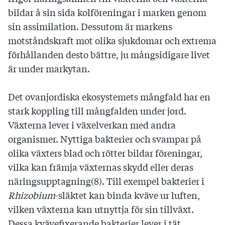
bildar å sin sida kolföreningar i marken genom
sin assimilation. Dessutom är markens
motståndskraft mot olika sjukdomar och extrema
förhållanden desto bättre, ju mångsidigare livet
är under markytan.
Det ovanjordiska ekosystemets mångfald har en
stark koppling till mångfalden under jord.
Växterna lever i växelverkan med andra
organismer. Nyttiga bakterier och svampar på
olika växters blad och rötter bildar föreningar,
vilka kan främja växternas skydd eller deras
näringsupptagning(8). Till exempel bakterier i
Rhizobium
-släktet kan binda kväve ur luften,
vilken växterna kan utnyttja för sin tillväxt.
Dessa kvävefixerande bakterier lever i tät