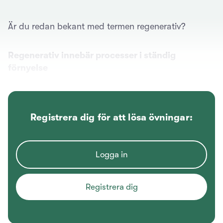
Är du redan bekant med termen regenerativ?
Regenerativ innebär processer i ständig
förnyelse
Ja
Registrera dig för att lösa övningar:
Nej
Logga in
Regenerativ innebär en förbättring som görs på
en gång
Registrera dig