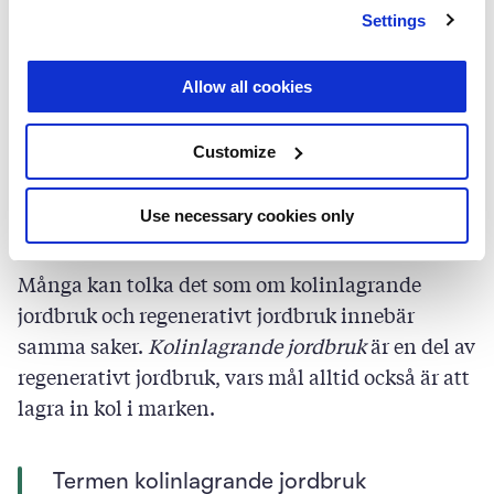
Settings
Registrera dig
0
/
5000
Allow all cookies
Svara
Customize
Kolinlagrande jordbruk är en
del av regenerativt jordbruk
Use necessary cookies only
Många kan tolka det som om kolinlagrande
jordbruk och regenerativt jordbruk innebär
samma saker.
Kolinlagrande jordbruk
är en del av
regenerativt jordbruk, vars mål alltid också är att
lagra in kol i marken.
Termen kolinlagrande jordbruk