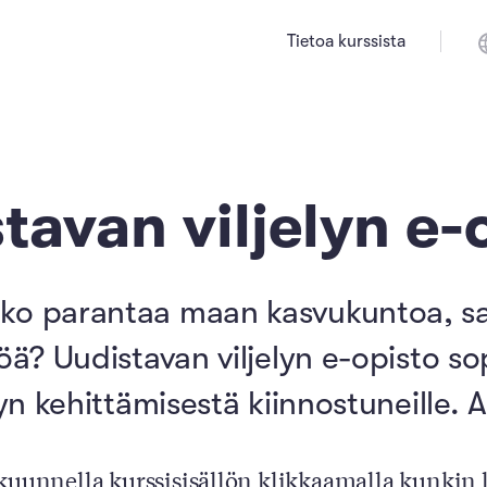
Tietoa kurssista
tavan viljelyn e-
ko parantaa maan kasvukuntoa, sa
ä? Uudistavan viljelyn e-opisto sopi
yn kehittämisestä kiinnostuneille. A
kuunnella kurssisisällön klikkaamalla kunkin 