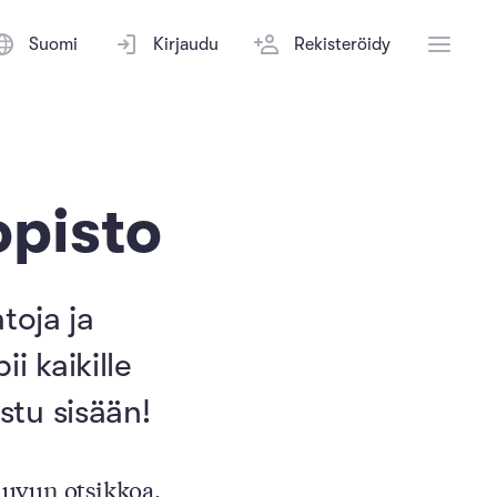
Suomi
Kirjaudu
Rekisteröidy
opisto
toja ja
i kaikille
stu sisään!
luvun otsikkoa.