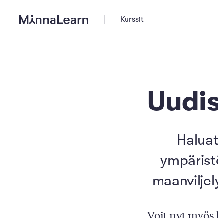
Kurssit
Uudis
Haluat
ympäristö
maanviljel
Voit nyt myös 