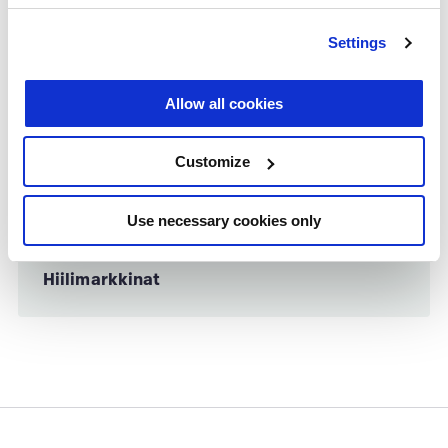
Settings
Kappale
Tehtävät
Allow all cookies
Maatilan strateginen johtaminen
0/1
Customize
Talouden johtaminen
0/2
Use necessary cookies only
Hiilimarkkinat