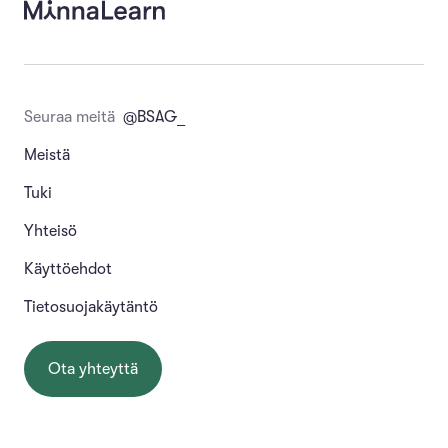
Seuraa meitä
@BSAG_
Meistä
Tuki
Yhteisö
Käyttöehdot
Tietosuojakäytäntö
Ota yhteyttä