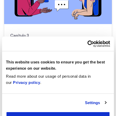
Capítulo
3
Protección de las
comunicaciones
This website uses cookies to ensure you get the best
experience on our website.
Sección
Ejercicios
Read more about our usage of personal data in
our
Privacy policy
.
La necesidad de una comunicación
0/1
segura
Settings
Mensajería y cifrado de extremo a
extremo