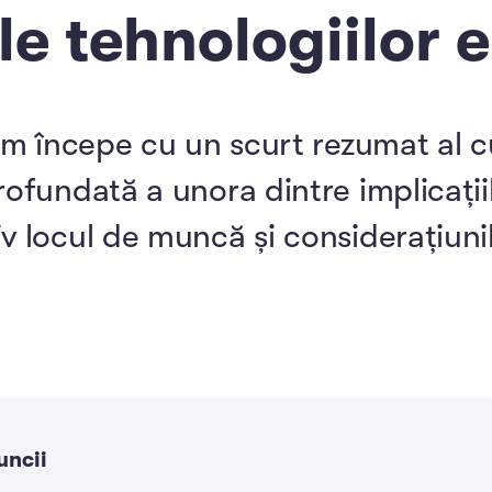
ile tehnologiilor
vom începe cu un scurt rezumat al 
rofundată a unora dintre implicații
v locul de muncă și considerațiunil
uncii