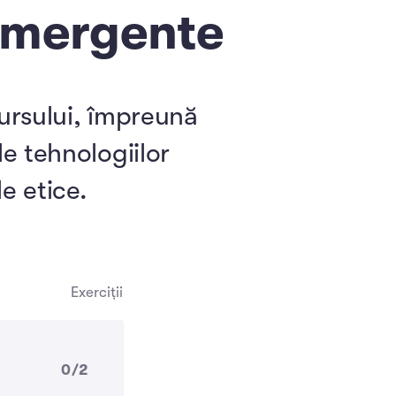
 emergente
cursului, împreună
le tehnologiilor
e etice.
Exerciții
0/2