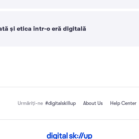
tă și etica într-o eră digitală
Urmăriți-ne
#digitalskillup
About Us
Help Center