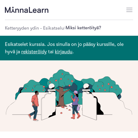
Miksi ketteröityä?
Ketteryyden ydin - Esikatselu
Esikatselet kurssia. Jos sinulla on jo pääsy kurssille, ole
hyvä ja
rekisteröidy
tai
kirjaudu
.