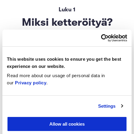
Luku
1
Miksi ketteröityä?
Miksi tutustua ketteryyteen? Miten voin
hyötyä ketteryydestä? Mitä ketteryydellä
This website uses cookies to ensure you get the best
oikeastaan tarkoitetaan? Tässä luvussa
experience on our website.
opit ketteryyden peruskäsitteet.
Read more about our usage of personal data in
our
Privacy policy
.
Kappale
Tehtävät
Settings
Johdanto
0/2
Allow all cookies
Mitä ketteryydellä tarkoitetaan?
0/1