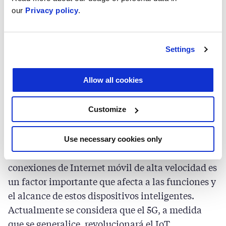
mayor densidad de conectividad y proporciona
our
Privacy policy
.
mejor cobertura.
Settings
Un elemento clave del 5G es el MIMO (
Massive
Multiple Input Multiple Output
, es decir, muchas
Allow all cookies
entradas y muchas salidas). Esta tecnología se
compone de un gran número de antenas y un
complejo software de comunicación que permite
Customize
comunicarse rápidamente con un gran número
de dispositivos. Dado que el IoT depende de la
Use necessary cookies only
transferencia y la recepción de datos, disponer de
conexiones de Internet móvil de alta velocidad es
un factor importante que afecta a las funciones y
el alcance de estos dispositivos inteligentes.
Actualmente se considera que el 5G, a medida
que se generalice, revolucionará el IoT.