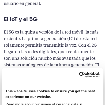
usuario en general.
El IoT y el 5G
El 5G es la quinta versión de la red móvil, la más
reciente. La primera generación (1G) de esta red
solamente permitía transmitir la voz. Con el 2G
llegaron las redes digitales, que técnicamente
son una solución mucho más avanzada que los
sistemas analógicos de la primera generación. El
3G introdujo las transferencias de datos,
mientras que el 4G aumentó significativamente
las velocidades de transmisión. El 5G ofrece una
transferencia de datos mucho más rápida que
This website uses cookies to ensure you get the best
ninguna otra red móvil anterior, incluida la 4G.
experience on our website.
Además, es capaz de gestionar regiones con una
Read more about our usage of personal data in