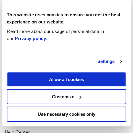
Áreas importantes del IoT
0/3
This website uses cookies to ensure you get the best
experience on our website.
El IoT y los nuevos puestos de trabajo
Read more about our usage of personal data in
our
Privacy policy
.
Settings
Allow all cookies
Customize
Síguenos
#digitalskillup
Use necessary cookies only
About Us
Help Center