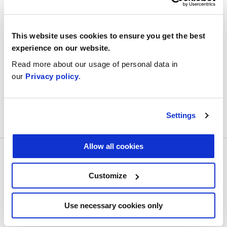
Identitätssicherheit
0/2
This website uses cookies to ensure you get the best
experience on our website.
Tipps zum Erstellen sicherer
0/1
Read more about our usage of personal data in
Passwörter
our
Privacy policy
.
Settings
Allow all cookies
Customize
Use necessary cookies only
Folgen Sie uns
#digitalskillup