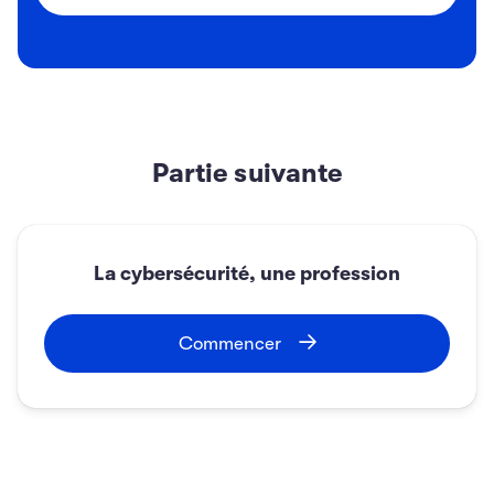
appliquer des protocoles pour s’assurer
que les données sont chiffrées lorsqu’elles
sont en transit ou stockées à distance.
c) est aussi sécurisé que le travail dans les
locaux de l’entreprise du moment que les
Partie suivante
appareils informatiques sont possédés et
configurés par l’entreprise.
La cybersécurité, une profession
Envoyer
Commencer