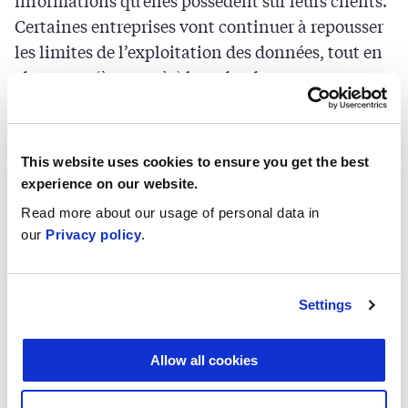
Certaines entreprises vont continuer à repousser
les limites de l’exploitation des données, tout en
observant (à peu près) le cadre de ces
réglementations. Il est ainsi essentiel que les
réglementations suivent le rythme d’évolution
des technologies et que les entreprises et les
This website uses cookies to ensure you get the best
individus soient capables de se protéger en
experience on our website.
prenant mieux conscience de la mutation des
Read more about our usage of personal data in
risques.
our
Privacy policy
.
6) L’essor possible de la cyberguerre
Settings
Nous allons certainement assister
prochainement à des cyberattaques militaires
Allow all cookies
plus ciblées. Les attaques contre des
infrastructures peuvent infliger à des ennemis