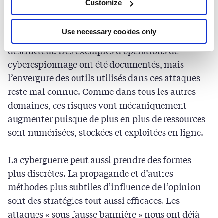
Customize
pris au dépourvu des dommages dévastateurs.
Cibler les systèmes de direction ou de guidage des
Use necessary cookies only
missiles ennemis peut s’avérer tout aussi
destructeur. Des exemples d’opérations de
cyberespionnage ont été documentés, mais
l’envergure des outils utilisés dans ces attaques
reste mal connue. Comme dans tous les autres
domaines, ces risques vont mécaniquement
augmenter puisque de plus en plus de ressources
sont numérisées, stockées et exploitées en ligne.
La cyberguerre peut aussi prendre des formes
plus discrètes. La propagande et d’autres
méthodes plus subtiles d’influence de l’opinion
sont des stratégies tout aussi efficaces. Les
attaques « sous fausse bannière » nous ont déjà