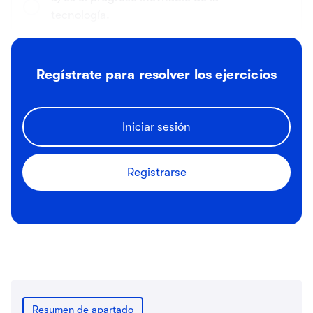
tecnología.
b) ha alcanzado su punto álgido y se
Regístrate para resolver los ejercicios
reducirá en el futuro.
c) implica lo mismo para todos.
Iniciar sesión
Registrarse
Enviar
Resumen de apartado