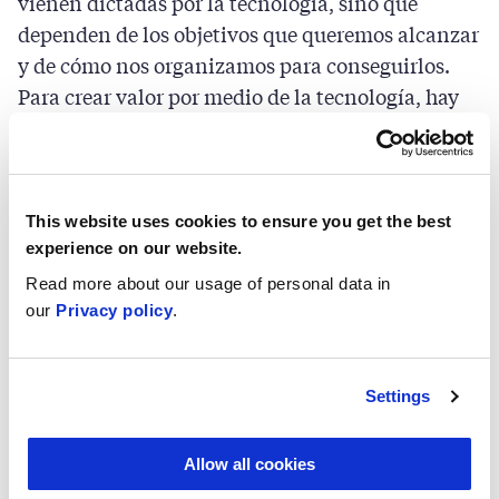
vienen dictadas por la tecnología, sino que
dependen de los objetivos que queremos alcanzar
y de cómo nos organizamos para conseguirlos.
Para crear valor por medio de la tecnología, hay
que abordar al mismo tiempo diversas dinámicas
interdependientes y esos factores dependen de
cada cultura. Tenemos la responsabilidad de dar
forma a esa cultura y, para ello, todos debemos
This website uses cookies to ensure you get the best
participar activamente en la forma de crear y
experience on our website.
utilizar la tecnología.
Read more about our usage of personal data in
our
Privacy policy
.
La transformación digital es el progreso
inevitable de la tecnología. Al igual que el agua y
Settings
las máquinas de vapor sirvieron para mecanizar
la fabricación y, más tarde, la energía eléctrica
Allow all cookies
permitió la producción en masa, la tecnología