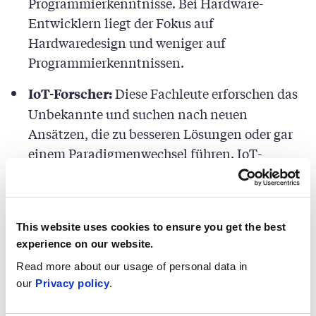
Programmierkenntnisse. Bei Hardware-
Entwicklern liegt der Fokus auf
Hardwaredesign und weniger auf
Programmierkenntnissen.
Diese Fachleute erforschen das
IoT-Forscher:
Unbekannte und suchen nach neuen
Ansätzen, die zu besseren Lösungen oder gar
einem Paradigmenwechsel führen. IoT-
Forscher benötigen fundierte theoretische
Kenntnisse über IoT-Systeme,
Telekommunikationsnetzwerke und
This website uses cookies to ensure you get the best
Programmierwerkzeuge. Zusätzliche
experience on our website.
Praxiserfahrung ist von Vorteil. Ziel von IoT-
Read more about our usage of personal data in
Forschern ist es, neuartige Techniken zu
our
Privacy policy
.
finden, die den bestehenden IoT-Lösungen
überlegen sind. Diese Lösungen können dann