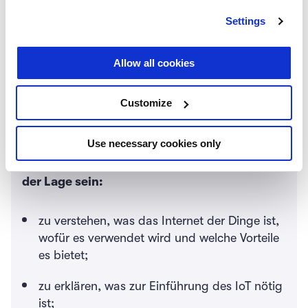
von IoT-System-Designern und -Entwicklern
Settings
produziert werden.
Allow all cookies
Customize
Zusammenfassung
Use necessary cookies only
Nach Abschluss von Kapitel 2 sollten Sie in
der Lage sein:
zu verstehen, was das Internet der Dinge ist,
wofür es verwendet wird und welche Vorteile
es bietet;
zu erklären, was zur Einführung des IoT nötig
ist;