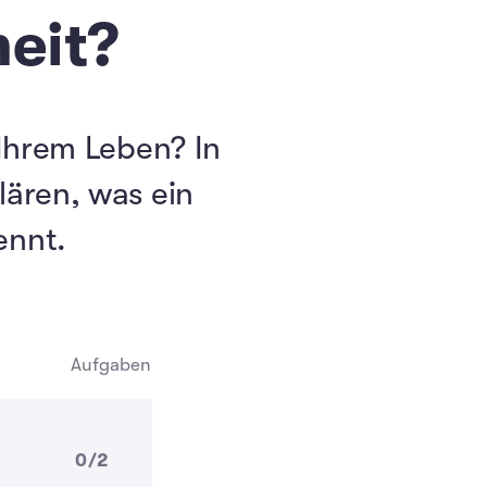
eit?
 Ihrem Leben? In
lären, was ein
ennt.
Aufgaben
0/2